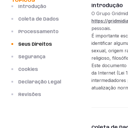
TÓPICOS
Introdução
Introdução
O Grupo Gridmi
Coleta de Dados
https://gridmidi
pessoais.
Processamento
É importante esc
identificar algu
Seus Direitos
sexual, origem ra
Segurança
religioso, filosóf
Este documento f
Cookies
da Internet (Lei
intermediadores 
Declaração Legal
atualização norm
Revisões
Coleta de Da