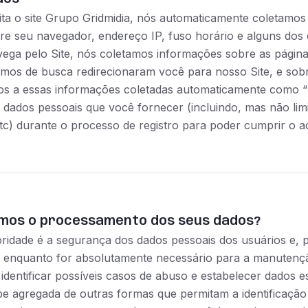
ta o site Grupo Gridmidia, nós automaticamente coletamos 
e seu navegador, endereço IP, fuso horário e alguns dos co
ga pelo Site, nós coletamos informações sobre as páginas
ermos de busca redirecionaram você para nosso Site, e sob
os a essas informações coletadas automaticamente como “I
 dados pessoais que você fornecer (incluindo, mas não l
c) durante o processo de registro para poder cumprir o a
emos o processamento dos seus dados?
oridade é a segurança dos dados pessoais dos usuários e,
 enquanto for absolutamente necessário para a manutençã
identificar possíveis casos de abuso e estabelecer dados es
 pe agregada de outras formas que permitam a identificação