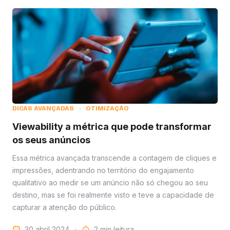
DICAS AVANÇADAS
OTIMIZAÇÃO
Viewability a métrica que pode transformar
os seus anúncios
Essa métrica avançada transcende a contagem de cliques e
impressões, adentrando no território do engajamento
qualitativo ao medir se um anúncio não só chegou ao seu
destino, mas se foi realmente visto e teve a capacidade de
capturar a atenção do público.
30 abril 2024
leitura