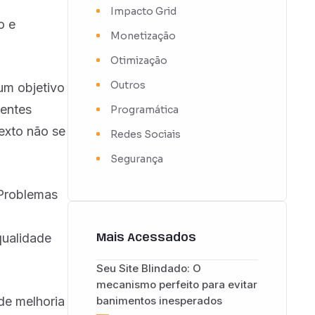
Impacto Grid
o e
Monetização
Otimização
Outros
um objetivo
ientes
Programática
exto não se
Redes Sociais
Segurança
 Problemas
qualidade
Mais Acessados
Seu Site Blindado: O
mecanismo perfeito para evitar
 de melhoria
banimentos inesperados