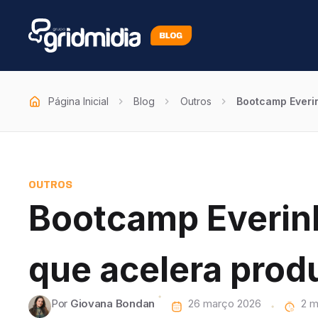
Página Inicial
Blog
Outros
Bootcamp Everin
OUTROS
Bootcamp Everinb
que acelera prod
Por
Giovana Bondan
26 março 2026