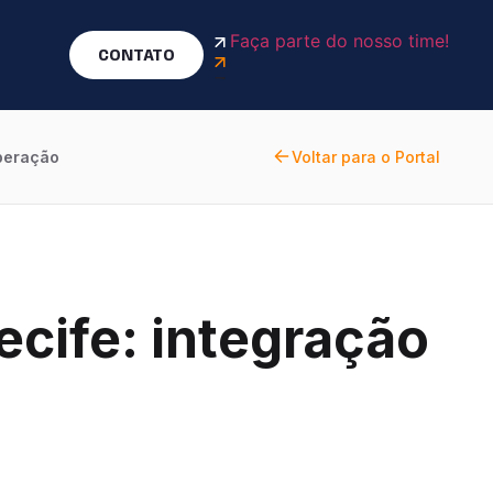
Faça parte do nosso time!
CONTATO
operação
Voltar para o Portal
cife: integração