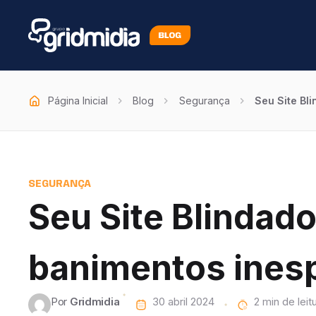
Página Inicial
Blog
Segurança
Seu Site Bl
SEGURANÇA
Seu Site Blindado
banimentos ines
Por
Gridmidia
30 abril 2024
de leit