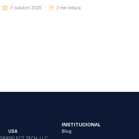
7 outubro 2025
leitura
INSTITUCIONAL
USA
Blog
2589
SELECT TECH, LLC