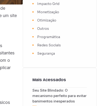
Impacto Grid
 de
Monetização
e um site
Otimização
Outros
Programática
os
Redes Sociais
sitantes
Segurança
com o
plicar
Mais Acessados
Seu Site Blindado: O
mecanismo perfeito para evitar
banimentos inesperados
sicos